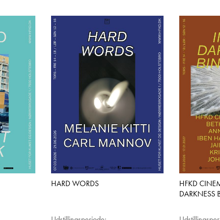
HARD WORDS
HFKD CINEM
DARKNESS 
Udstillingsperiode:
Udstillingspe